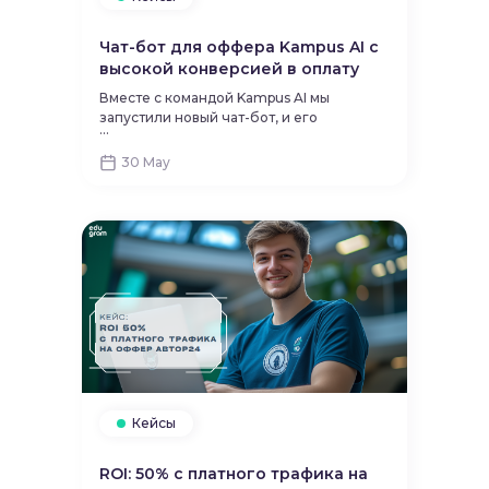
Чат-бот для оффера Kampus AI с
высокой конверсией в оплату
Вместе с командой Kampus AI мы
запустили новый чат-бот, и его
...
результаты приятно удивили даже нас.
Делимся цифрами и краткими выводами
30 May
после 2-недельного теста.
Кейсы
ROI: 50% с платного трафика на