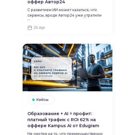
оффер Автор24
С развитием ИИ может казаться, что
сервисы, вроде Автор24 уже утратили
...
свою актуальность. Новый кейс нашего
вебмастера доказывает, что это совсем
25 Apr
не так по нескольким причинам:
Кейсы
Образование + AI = профит:
платный трафик с ROI 62% на
оффере Kampus AI от Edugram‍
Не смотря на то, что преимущественно