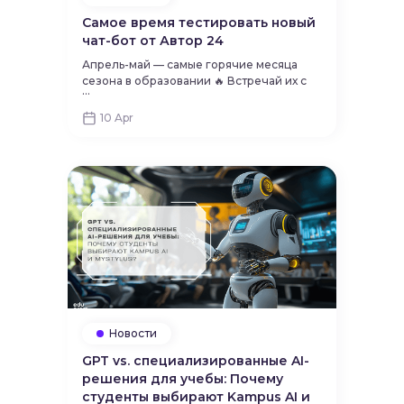
Самое время тестировать новый
чат-бот от Автор 24
Апрель-май — самые горячие месяца
сезона в образовании 🔥 Встречай их с
...
новым промо от лучшего
образовательного ру-оффера: Автор24
10 Apr
Автор24 — надёжный помощник
студентам
Новости
GPT vs. специализированные AI-
решения для учебы: Почему
студенты выбирают Kampus AI и