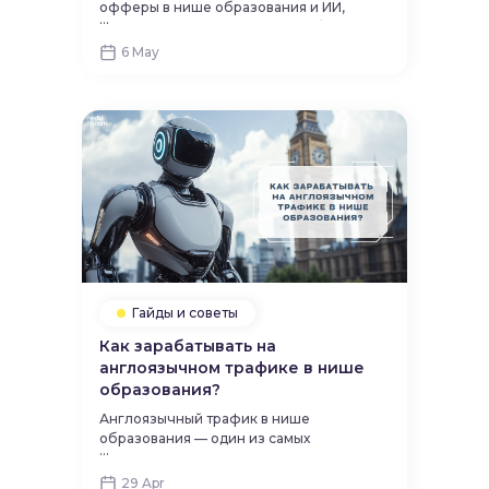
офферы в нише образования и ИИ,
...
которые одинаково хорошо работают
как у новичков, так и у опытных
6 May
арбитражников. Благодаря простоте
запуска, гибкости в использовании и
стабильному спросу на услуги, с ними
можно успешно зарабатывать вне
зависимости от уровня опыта.
Гайды и советы
Как зарабатывать на
англоязычном трафике в нише
образования?
Англоязычный трафик в нише
образования — один из самых
...
перспективных сегментов для
вебмастеров. Т.к это аудитория очень
29 Apr