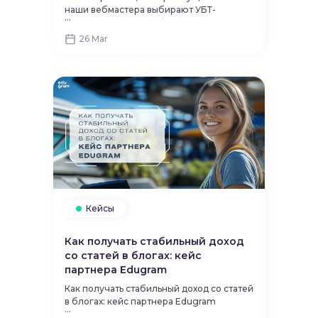
наши вебмастера выбирают УБТ-
...
источники (условно бесплатные),
некоторые успешно продвигают
26 Mar
офферы Edugram и при помощи платных
источников. Например, герой нашего
нового кейса смог хорошо заработать на
трафике с Google-поиска.
Кейсы
Как получать стабильный доход
со статей в блогах: кейс
партнера Edugram
Как получать стабильный доход со статей
в блогах: кейс партнера Edugram
...
Сегодня разберём один из самых