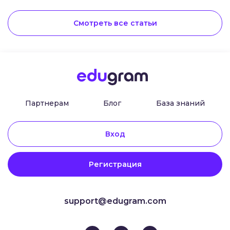
промо, пользователя переносит на
локальный лендинг, при этом с уже
заполненными пользователем полями,
Смотреть все статьи
что очень удобно Еще пар штрихов и
студент отправляет заявку в работу!
Локальный лендинг исполнен в цветовой
гамме вашего сайта, чтобы у вашего
пользователя было понимание, что он
остается на вашем сайте.Заказать ваш
локальный лендинг можно напрямую у
менеджера Автор24StudybayStudybay
Brasil
Партнерам
Блог
База знаний
Вход
Регистрация
support@edugram.com