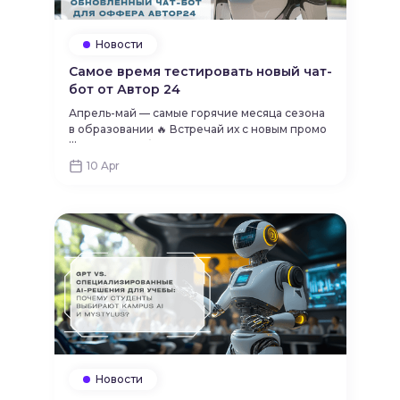
Новости
Самое время тестировать новый чат-
бот от Автор 24
Апрель-май — самые горячие месяца сезона
в образовании 🔥 Встречай их с новым промо
...
от лучшего образовательного ру-оффера:
Автор24 Автор24 — надёжный помощник
10 Apr
студентам
Новости