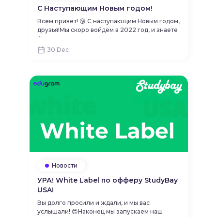
С Наступающим Новым годом!
Всем привет! 😘 С наступающим Новым годом,
друзья!Мы скоро войдём в 2022 год, и знаете
...
что? Мы желаем вам в новом году вместе с
нами быстро получить результат по простой
30 Dec
формуле: прибыль💰 х 2️⃣ (а лучше в квадрате
²).Готовьтесь к бомбическим новостям от нас,
ведь мы для вас приготовили много
интересного в новом году 😏И еще,
небольшая заметка.В период новогодних
праздников (1-10 января) выплаты будут
производиться 3 и 6 января.Всем тигровых
креветок 🍤 До встречи!
Новости
УРА! White Label по офферу StudyBay
USA!
​​Вы долго просили и ждали, и мы вас
услышали! 😍Наконец мы запускаем наш
...