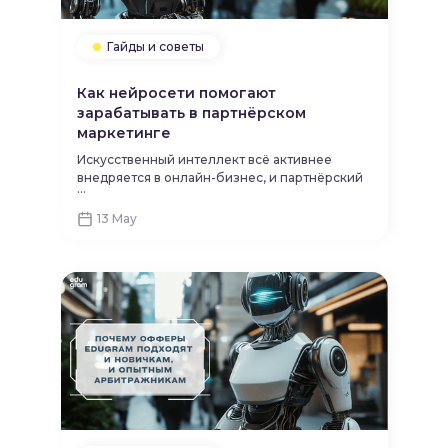
Гайды и советы
Как нейросети помогают
зарабатывать в партнёрском
маркетинге
Искусственный интеллект всё активнее
внедряется в онлайн-бизнес, и партнёрский
...
маркетинг — не исключение. Нейросети для
партнёрского маркетинга позволяют не
13 May
только создавать контент, но и
оптимизировать рекламу, прогнозировать
тренды и повышать доход.