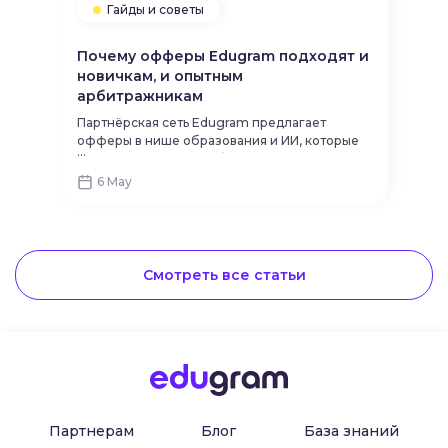
Гайды и советы
Почему офферы Edugram подходят и
новичкам, и опытным
арбитражникам
Партнёрская сеть Edugram предлагает
офферы в нише образования и ИИ, которые
...
одинаково хорошо работают как у новичков,
так и у опытных арбитражников. Благодаря
6 May
простоте запуска, гибкости в использовании
и стабильному спросу на услуги, с ними
можно успешно зарабатывать вне
зависимости от уровня опыта.
Смотреть все статьи
Партнерам
Блог
База знаний