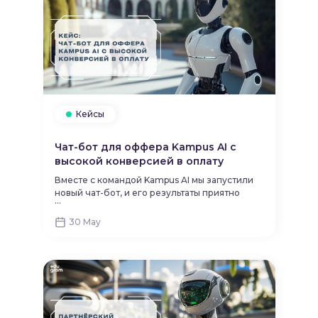
Кейсы
Чат-бот для оффера Kampus AI с
высокой конверсией в оплату
Вместе с командой Kampus AI мы запустили
новый чат-бот, и его результаты приятно
...
удивили даже нас. Делимся цифрами и
краткими выводами после 2-недельного
30 May
теста.