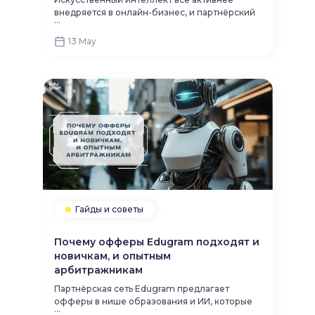
внедряется в онлайн-бизнес, и партнёрский
...
маркетинг — не исключение. Нейросети для
партнёрского маркетинга позволяют не
13 May
только создавать контент, но и
оптимизировать рекламу, прогнозировать
тренды и повышать доход.
Гайды и советы
Почему офферы Edugram подходят и
новичкам, и опытным
арбитражникам
Партнёрская сеть Edugram предлагает
офферы в нише образования и ИИ, которые
...
одинаково хорошо работают как у новичков,