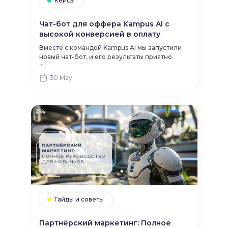
Кейсы
Чат-бот для оффера Kampus AI с
высокой конверсией в оплату
Вместе с командой Kampus AI мы запустили
новый чат-бот, и его результаты приятно
...
удивили даже нас. Делимся цифрами и
краткими выводами после 2-недельного
30 May
теста.
Гайды и советы
Партнёрский маркетинг: Полное