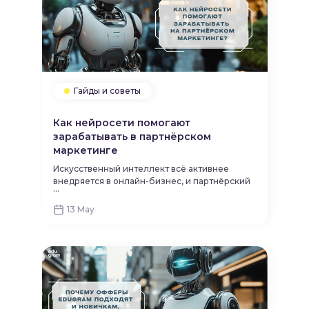
регистрацию или заявку вы получаете
вознаграждение.
Гайды и советы
Как нейросети помогают
зарабатывать в партнёрском
маркетинге
Искусственный интеллект всё активнее
внедряется в онлайн-бизнес, и партнёрский
...
маркетинг — не исключение. Нейросети для
партнёрского маркетинга позволяют не
13 May
только создавать контент, но и
оптимизировать рекламу, прогнозировать
тренды и повышать доход.