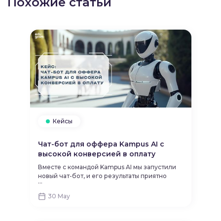
Похожие статьи
Кейсы
Чат-бот для оффера Kampus AI с
высокой конверсией в оплату
Вместе с командой Kampus AI мы запустили
новый чат-бот, и его результаты приятно
...
удивили даже нас. Делимся цифрами и
краткими выводами после 2-недельного
30 May
теста.